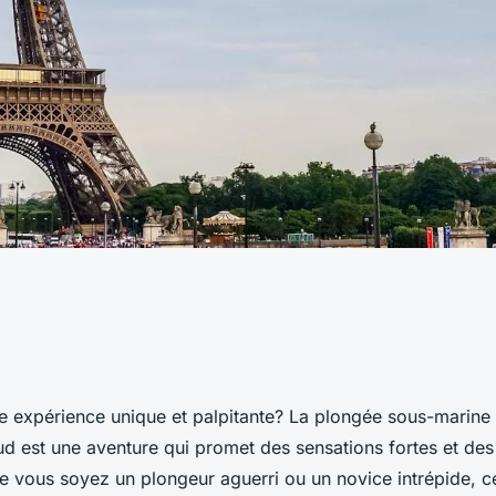
eurs spots pour
e expérience unique et palpitante? La
plongée sous-marine 
rine avec les
ud est une aventure qui promet des sensations fortes et des
e vous soyez un plongeur aguerri ou un novice intrépide, ce