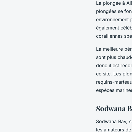
La plongée à Al
plongées se font
environnement pl
également célèb
coralliennes spe
La meilleure pé
sont plus chaude
donc il est rec
ce site. Les plo
requins-marteaux
espèces marine
Sodwana Ba
Sodwana Bay, si
les amateurs de