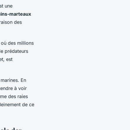
st une
uins-marteaux
raison des
 où des millions
 de prédateurs
t, est
 marines. En
tendre à voir
ême des raies
pleinement de ce