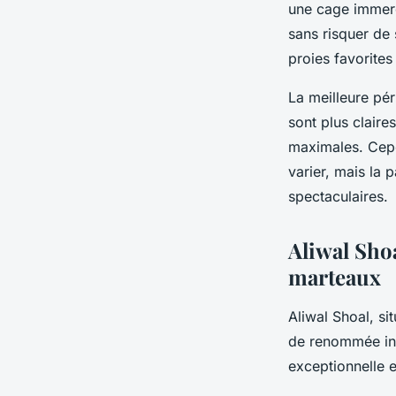
une cage immerg
sans risquer de
proies favorites
La meilleure pé
sont plus claire
maximales. Cepen
varier, mais la
spectaculaires.
Aliwal Shoa
marteaux
Aliwal Shoal, si
de renommée int
exceptionnelle e