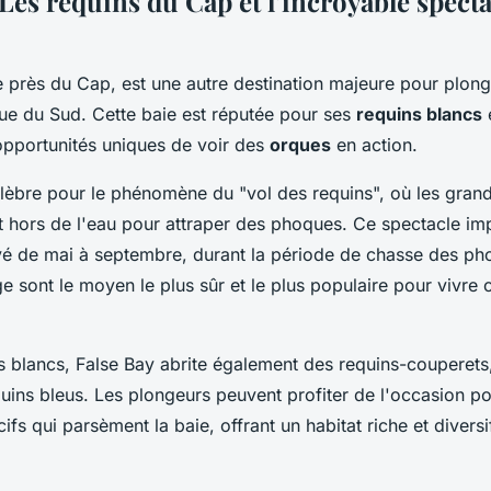
 Les requins du Cap et l’incroyable specta
e près du Cap, est une autre destination majeure pour plong
que du Sud. Cette baie est réputée pour ses
requins blancs
e
pportunités uniques de voir des
orques
en action.
élèbre pour le phénomène du "vol des requins", où les gran
 hors de l'eau pour attraper des phoques. Ce spectacle im
vé de mai à septembre, durant la période de chasse des ph
e sont le moyen le plus sûr et le plus populaire pour vivr
ns blancs, False Bay abrite également des requins-couperets
uins bleus. Les plongeurs peuvent profiter de l'occasion po
ifs qui parsèment la baie, offrant un habitat riche et diversi