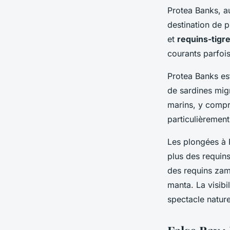
Protea Banks, a
destination de 
et
requins-tigr
courants parfoi
Protea Banks es
de sardines migr
marins, y compri
particulièrement
Les plongées à 
plus des requins
des requins zam
manta. La visibi
spectacle nature