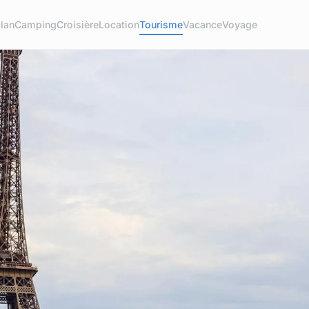
lan
Camping
Croisière
Location
Tourisme
Vacance
Voyage