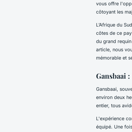
requins en Afrique 
vous offre l'opp
côtoyant les maj
Sofia
•
30 juin 2024
•
5 min de lecture
L’Afrique du Su
côtes de ce pays
du grand requin
article, nous vo
mémorable et sé
Gansbaai :
Gansbaai, souve
environ deux he
entier, tous avi
L'expérience co
équipé. Une fois