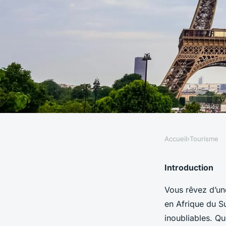
Accueil
›
Tourisme
TOURISME
Quels sont les meill
Introduction
Vous rêvez d’un
une plongée sous-ma
en Afrique du S
inoubliables. Qu