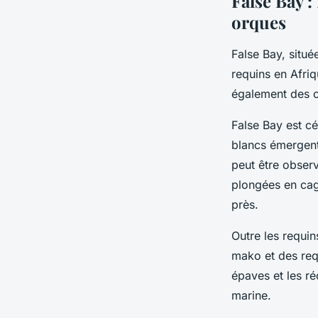
False Bay :
orques
False Bay, situé
requins en Afri
également des o
False Bay est c
blancs émergent
peut être obser
plongées en cag
près.
Outre les requi
mako et des req
épaves et les réc
marine.