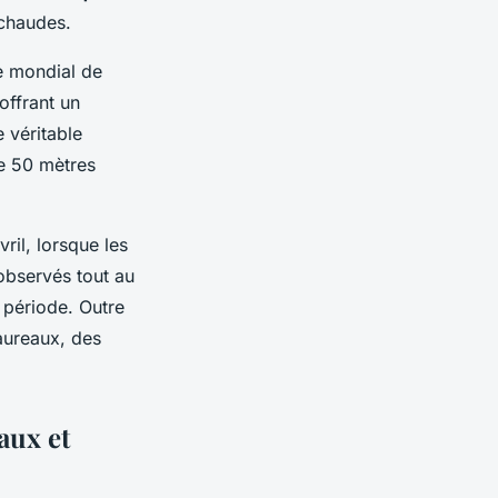
 chaudes.
e mondial de
offrant un
 véritable
de 50 mètres
il, lorsque les
observés tout au
 période. Outre
aureaux, des
aux et