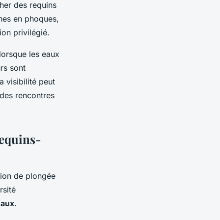
her des requins
ches en phoques,
on privilégié.
lorsque les eaux
rs sont
 visibilité peut
 des rencontres
requins-
ation de plongée
rsité
eaux
.