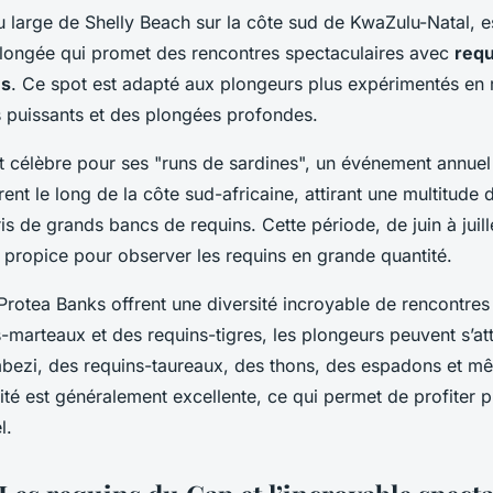
u large de Shelly Beach sur la côte sud de KwaZulu-Natal, e
plongée qui promet des rencontres spectaculaires avec
req
es
. Ce spot est adapté aux plongeurs plus expérimentés en 
s puissants et des plongées profondes.
t célèbre pour ses "runs de sardines", un événement annuel
ent le long de la côte sud-africaine, attirant une multitude
s de grands bancs de requins. Cette période, de juin à juille
 propice pour observer les requins en grande quantité.
Protea Banks offrent une diversité incroyable de rencontres
-marteaux et des requins-tigres, les plongeurs peuvent s’at
bezi, des requins-taureaux, des thons, des espadons et m
lité est généralement excellente, ce qui permet de profiter 
l.