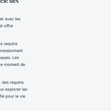
cle des
er avec les
t offre
ds requins
pressionnant
oques. Les
e ce moment de
, des requins
ur explorer les
fié pour la vie