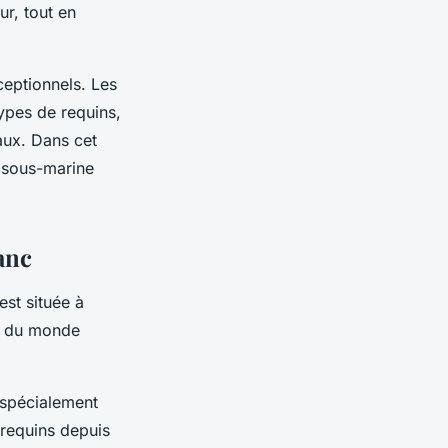
ur, tout en
eptionnels. Les
ypes de requins,
aux. Dans cet
 sous-marine
anc
st située à
rs du monde
 spécialement
 requins depuis