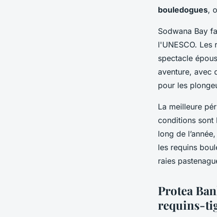
bouledogues
, 
Sodwana Bay fai
l'UNESCO. Les ré
spectacle époust
aventure, avec 
pour les plonge
La meilleure pé
conditions sont
long de l’année
les requins bou
raies pastenagu
Protea Ban
requins-ti