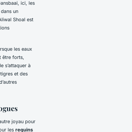
nsbaai, ici, les
s dans un
Aliwal Shoal est
tions
orsque les eaux
 être forts,
e s’attaquer à
tigres et des
d’autres
dogues
autre joyau pour
our les
requins