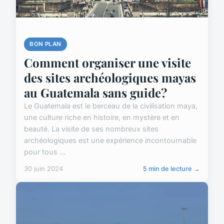
BON PLAN
Comment organiser une visite
des sites archéologiques mayas
au Guatemala sans guide?
Le Guatemala est le berceau de la civilisation maya,
une culture riche en histoire, en mystère et en
beauté. La visite de ses nombreux sites
archéologiques est une expérience incontournable
pour tous ...
30 juin 2024
5 min de lecture →