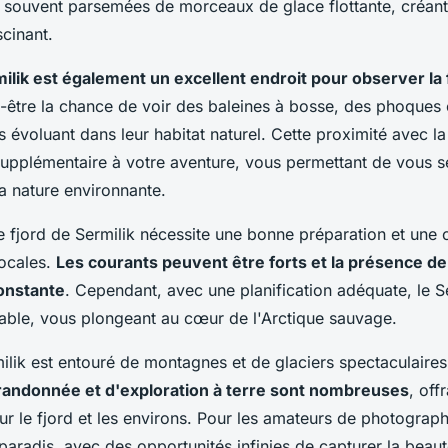
t souvent parsemées de morceaux de glace flottante, créan
cinant.
milik est également un excellent endroit pour observer la
-être la chance de voir des baleines à bosse, des phoques e
 évoluant dans leur habitat naturel. Cette proximité avec l
upplémentaire à votre aventure, vous permettant de vous se
a nature environnante.
e fjord de Sermilik nécessite une bonne préparation et une
locales.
Les courants peuvent être forts et la présence de
onstante
. Cependant, avec une planification adéquate, le Se
iable, vous plongeant au cœur de l'Arctique sauvage.
ilik est entouré de montagnes et de glaciers spectaculaire
 randonnée et d'exploration à terre sont nombreuses
, off
ur le fjord et les environs. Pour les amateurs de photographi
 paradis, avec des opportunités infinies de capturer la beau