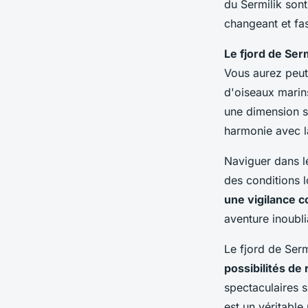
du Sermilik son
changeant et fas
Le fjord de Ser
Vous aurez peut
d'oiseaux marins
une dimension s
harmonie avec l
Naviguer dans l
des conditions 
une vigilance c
aventure inoubl
Le fjord de Serm
possibilités de
spectaculaires s
est un véritable