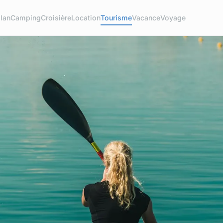
lan
Camping
Croisière
Location
Tourisme
Vacance
Voyage