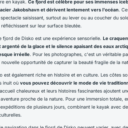
ure en kayak.
Ce fjord est célèbre pour ses immenses iceb
lacier Jakobshavn et dérivent lentement vers l'océan
. Ce
 spectacle saisissant, surtout au lever ou au coucher du sole
réfléchissent sur leur surface bleutée.
e fjord de Disko est une expérience sensorielle.
Le craque
at argenté de la glace et le silence apaisant des eaux arct
sque irréelle
. Pour les photographes, c'est un véritable p
e nouvelle opportunité de capturer la beauté fragile de la na
o est également riche en histoire et en culture. Les côtes 
s inuit où
vous pouvez découvrir le mode de vie tradition
 accueil chaleureux et leurs histoires fascinantes ajoutent u
 aventure proche de la nature. Pour une immersion totale, 
s expéditions de plusieurs jours, combinant le kayak avec d
ulturelles.
e navigation dans le fjord de Disko peuvent varier, avec d