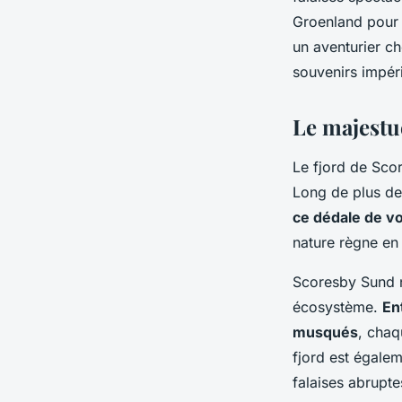
du Groenland?
Groenland pour 
un aventurier c
Sofia
•
30 juin 2024
•
7 min de lecture
souvenirs impér
Le majestu
Le fjord de Sco
Long de plus de
ce dédale de v
nature règne en 
Scoresby Sund n'
écosystème.
En
musqués
, chaq
fjord est égale
falaises abrupte