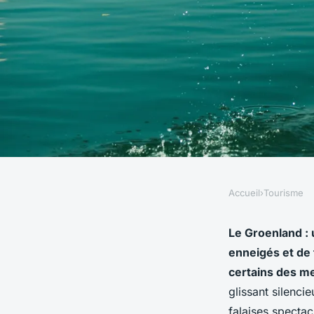
Accueil
›
Tourisme
TOURISME
Quels sont les meill
Le Groenland :
enneigés et de 
une aventure en kaya
certains des me
glissant silenci
falaises spectac