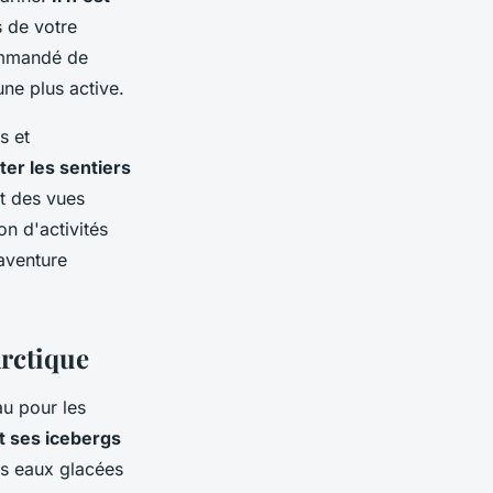
s de votre
ommandé de
une plus active.
s et
er les sentiers
nt des vues
on d'activités
 aventure
Arctique
au pour les
t ses icebergs
es eaux glacées