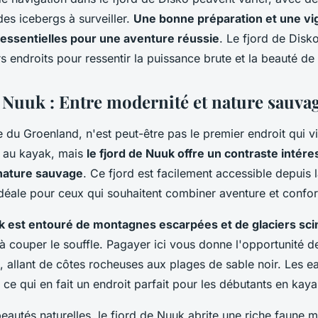
 des icebergs à surveiller.
Une bonne préparation et une vi
essentielles pour une aventure réussie
. Le fjord de Disk
rs endroits pour ressentir la puissance brute et la beauté de 
e Nuuk : Entre modernité et nature sauva
e du Groenland, n'est peut-être pas le premier endroit qui vie
 au kayak, mais
le fjord de Nuuk offre un contraste intére
a nature sauvage
. Ce fjord est facilement accessible depuis la
idéale pour ceux qui souhaitent combiner aventure et confor
k est entouré de montagnes escarpées et de glaciers scin
 couper le souffle. Pagayer ici vous donne l'opportunité d
 allant de côtes rocheuses aux plages de sable noir. Les e
ce qui en fait un endroit parfait pour les débutants en kaya
eautés naturelles, le fjord de Nuuk abrite une riche faune 