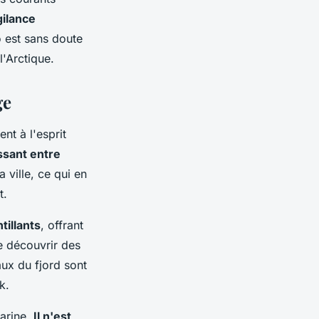
gilance
o est sans doute
l'Arctique.
ge
nt à l'esprit
ssant entre
 ville, ce qui en
t.
tillants
, offrant
e découvrir des
aux du fjord sont
k.
marine.
Il n'est