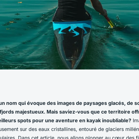
eurs spots pour
 un nom qui évoque des images de paysages glacés, de 
fjords majestueux. Mais saviez-vous que ce territoire of
k dans les fjords
illeurs spots pour une aventure en kayak inoubliable?
Im
eusement sur des eaux cristallines, entouré de glaciers millén
ulaires. Dans cet article, nous allons plonger au cœur des f