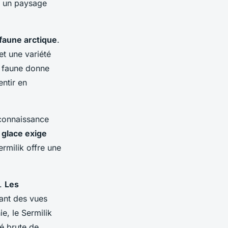
t un paysage
 faune arctique
.
t une variété
a faune donne
ntir en
 connaissance
 glace exige
rmilik offre une
s.
Les
rant des vues
e, le Sermilik
té brute de