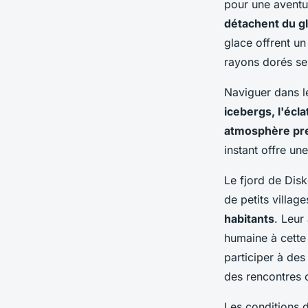
pour une avent
détachent du g
glace offrent un
rayons dorés se 
Naviguer dans l
icebergs, l'écl
atmosphère pre
instant offre un
Le fjord de Disk
de petits village
habitants
. Leur
humaine à cette
participer à de
des rencontres c
Les conditions d