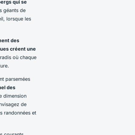
ergs qui se
s géants de
il, lorsque les
ment des
iques créent une
aradis où chaque
ture.
sont parsemées
nel des
ne dimension
envisagez de
es randonnées et
es courants