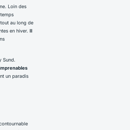
ine. Loin des
e temps
 tout au long de
ntes en hiver.
Il
ons
y Sund.
 imprenables
ent un paradis
ncontournable