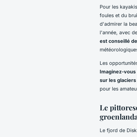
Pour les kayakis
foules et du bru
d'admirer la bea
l'année, avec d
est conseillé d
météorologiques
Les opportunit
Imaginez-vous i
sur les glacier
pour les amateur
Le pittores
groenlanda
Le fjord de Disk