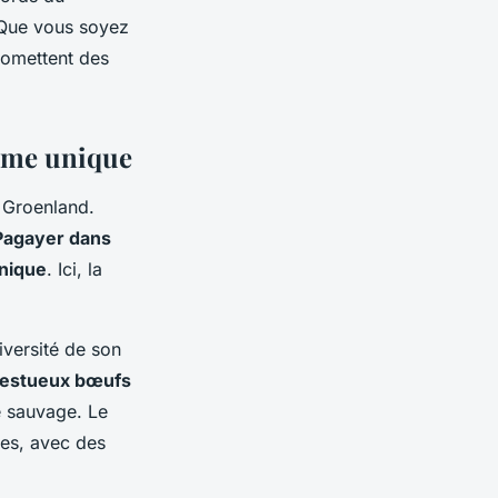
 Que vous soyez
romettent des
tème unique
 Groenland.
Pagayer dans
unique
. Ici, la
iversité de son
ajestueux bœufs
e sauvage. Le
es, avec des