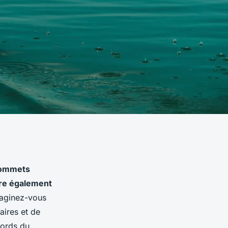
sommets
fre également
aginez-vous
aires et de
jords du