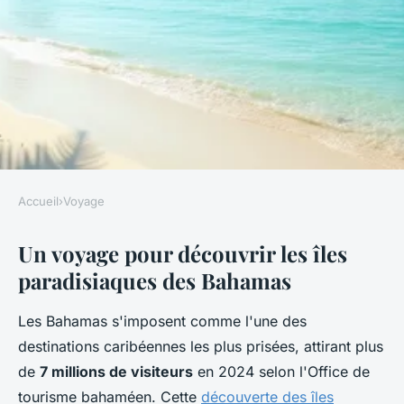
Accueil
›
Voyage
VOYAGE
Un voyage pour découvrir les îles
Découverte des îles bahamas :
paradisiaques des Bahamas
un voyage au paradis tropical
Les Bahamas s'imposent comme l'une des
Sofia
•
17 décembre 2025
•
7 min de lecture
destinations caribéennes les plus prisées, attirant plus
de
7 millions de visiteurs
en 2024 selon l'Office de
tourisme bahaméen. Cette
découverte des îles