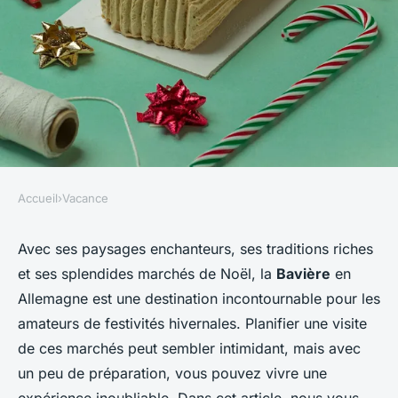
Accueil
›
Vacance
VACANCE
Comment planifier une visite
Avec ses paysages enchanteurs, ses traditions riches
et ses splendides marchés de Noël, la
Bavière
en
des marchés de Noël en
Allemagne est une destination incontournable pour les
Bavière, Allemagne?
amateurs de festivités hivernales. Planifier une visite
de ces marchés peut sembler intimidant, mais avec
Sofia
•
30 juin 2024
•
6 min de lecture
un peu de préparation, vous pouvez vivre une