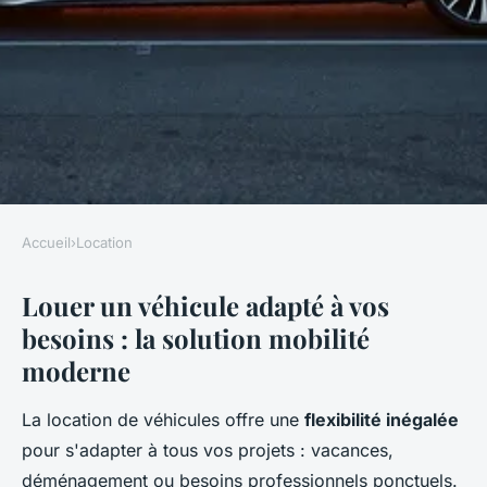
Accueil
›
Location
LOCATION
Louer un véhicule adapté à vos
Location de véhicules : les
besoins : la solution mobilité
options qui vous simplifient la
moderne
vie
La location de véhicules offre une
flexibilité inégalée
Sofia
•
3 décembre 2025
•
7 min de lecture
pour s'adapter à tous vos projets : vacances,
déménagement ou besoins professionnels ponctuels.