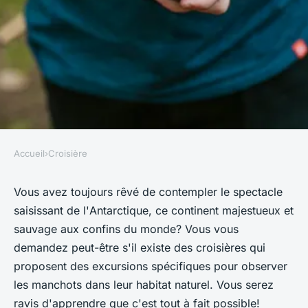
Accueil
›
Croisière
CROISIÈRE
Peut-on trouver une croisière
Vous avez toujours rêvé de contempler le spectacle
saisissant de l'
Antarctique
, ce continent majestueux et
qui propose des excursions
sauvage aux confins du monde? Vous vous
pour observer les manchots en
demandez peut-être s'il existe des
croisières
qui
Antarctique?
proposent des excursions spécifiques pour observer
les
manchots
dans leur habitat naturel. Vous serez
Sofia
•
30 juin 2024
•
6 min de lecture
ravis d'apprendre que c'est tout à fait possible!