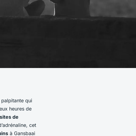
palpitante qui
deux heures de
sites de
’adrénaline, cet
uins
à Gansbaai