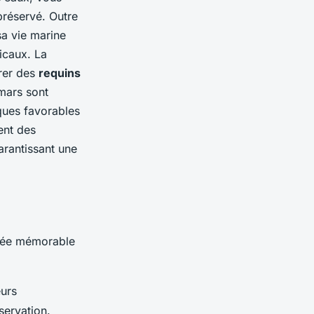
préservé. Outre
sa vie marine
picaux. La
trer des
requins
mars sont
ques favorables
ent des
arantissant une
ngée mémorable
urs
servation.