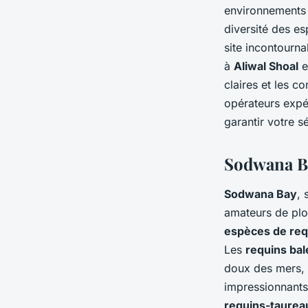
environnements 
diversité des e
site incontourn
à
Aliwal Shoal
e
claires et les 
opérateurs expé
garantir votre sé
Sodwana Ba
Sodwana Bay
, 
amateurs de plon
espèces de req
Les
requins bal
doux des mers,
impressionnants
requins-taurea