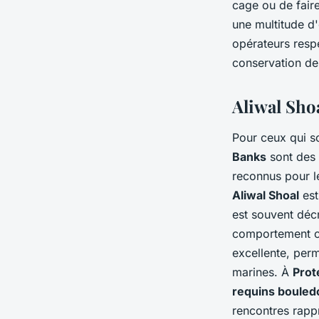
cage ou de faire
une multitude d
opérateurs resp
conservation d
Aliwal Sho
Pour ceux qui s
Banks
sont des 
reconnus pour l
Aliwal Shoal
est
est souvent déc
comportement cur
excellente, per
marines. À
Prot
requins boule
rencontres rapp