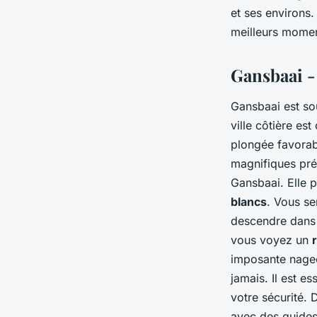
Gansbaai, Afrique d
et ses environs
meilleurs momen
Sofia
•
30 juin 2024
•
6 min de lecture
Gansbaai -
Gansbaai est s
ville côtière es
plongée favorab
magnifiques pré
Gansbaai. Elle 
blancs
. Vous s
descendre dans 
vous voyez un
imposante nageo
jamais. Il est e
votre sécurité.
avec des guides