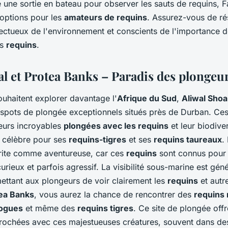
 une sortie en bateau pour observer les sauts de requins, F
'options pour les
amateurs de requins
. Assurez-vous de ré
ectueux de l'environnement et conscients de l'importance d
es
requins
.
al et Protea Banks – Paradis des plongeu
ouhaitent explorer davantage l'
Afrique du Sud
,
Aliwal Shoa
spots de plongée exceptionnels situés près de Durban. Ces 
eurs incroyables
plongées avec les requins
et leur biodive
 célèbre pour ses
requins-tigres
et ses
requins taureaux
.
rite comme aventureuse, car ces
requins
sont connus pour 
ieux et parfois agressif. La visibilité sous-marine est gén
mettant aux plongeurs de voir clairement les
requins
et autr
ea Banks
, vous aurez la chance de rencontrer des
requins
dogues
et même des
requins tigres
. Ce site de plongée off
rochées avec ces majestueuses créatures, souvent dans de