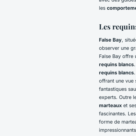
les
comporteme
Les requin
False Bay
, situ
observer une gr
False Bay offre 
requins blancs
requins blancs
offrant une vue 
fantastiques sa
experts. Outre 
marteaux
et se
fascinantes. Le
forme de marteau
impressionnants 