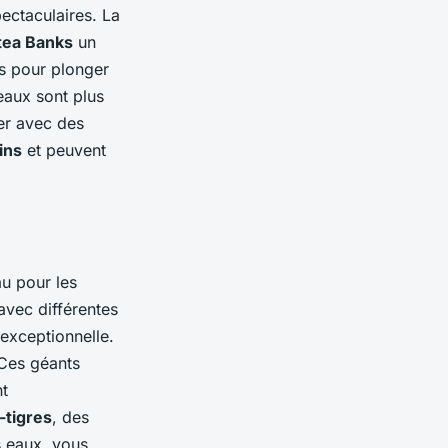
ectaculaires. La
tea Banks
un
es pour plonger
eaux sont plus
er avec des
ins
et peuvent
au pour les
avec différentes
exceptionnelle.
 Ces géants
t
-tigres
, des
s eaux, vous