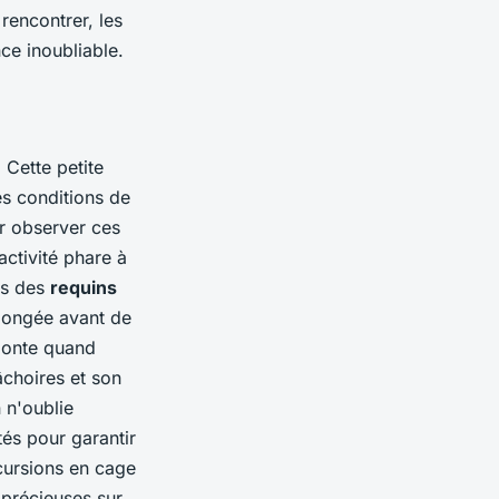
rencontrer, les
ce inoubliable.
. Cette petite
es conditions de
ur observer ces
activité phare à
es des
requins
longée avant de
monte quand
choires et son
 n'oublie
tés pour garantir
cursions en cage
 précieuses sur