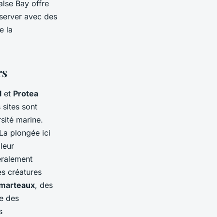
alse Bay offre
server avec des
e la
rs
l
et
Protea
sites sont
rsité marine.
 La plongée ici
leur
éralement
es créatures
 marteaux
, des
re des
s