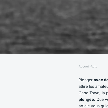
Accueil
›
Actu
ACTU
Quels sont les meill
Plonger
avec d
attire les amate
faire de la plongée a
Cape Town, la p
plongée
. Que v
article vous gui