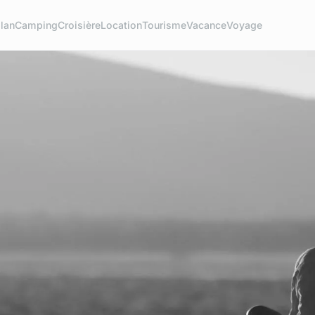
lan
Camping
Croisière
Location
Tourisme
Vacance
Voyage