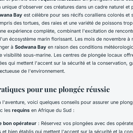
n unique d'observer ces créatures dans un cadre naturel et 
wana Bay
est célèbre pour ses récifs coralliens colorés et 
ompris des tortues, des raies et une variété de poissons tro
 une expérience complète, combinant l'excitation de rencon
d'un écosystème marin florissant. Les mois de novembre à 
onger à
Sodwana Bay
en raison des conditions météorologi
re visibilité sous-marine. Les centres de plongée locaux offr
es qui mettent l'accent sur la sécurité et la conservation, g
ectueuse de l'environnement.
ratiques pour une plongée réussie
 à l'aventure, voici quelques conseils pour assurer une plo
ec les
requins
en Afrique du Sud :
le bon opérateur
: Réservez vos plongées avec des opérate
et bien établis qui mettent l'accent sur la sécurité et la con