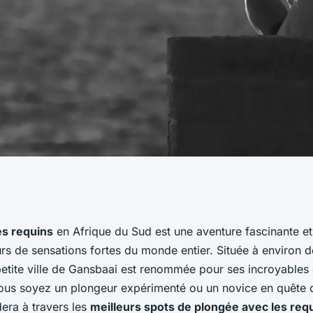
eurs spots pour
es requins
en Afrique du Sud est une aventure fascinante et 
urs de sensations fortes du monde entier. Située à environ 
vec les requins à
etite ville de Gansbaai est renommée pour ses incroyables
ous soyez un plongeur expérimenté ou un novice en quête d
dera à travers les
meilleurs spots de plongée avec les req