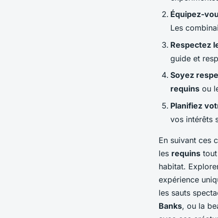
Équipez-vou
Les combinai
Respectez l
guide et resp
Soyez respe
requins
ou le
Planifiez vo
vos intérêts 
En suivant ces 
les
requins
tout
habitat. Explore
expérience uniqu
les sauts spect
Banks
, ou la b