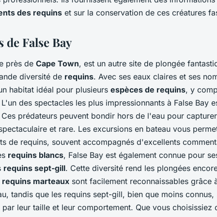
nts des requins
et sur la conservation de ces créatures fa
s de False Bay
ée près de
Cape Town
, est un autre site de plongée fantast
ande diversité de
requins
. Avec ses eaux claires et ses nom
un habitat idéal pour plusieurs
espèces de requins
, y comp
. L'un des spectacles les plus impressionnants à False Bay es
. Ces prédateurs peuvent bondir hors de l'eau pour capturer 
spectaculaire et rare. Les excursions en bateau vous permet
uts de requins, souvent accompagnés d'excellents comment
les
requins blancs
, False Bay est également connue pour s
s
requins sept-gill
. Cette diversité rend les plongées encor
s
requins marteaux
sont facilement reconnaissables grâce à
, tandis que les requins sept-gill, bien que moins connus, 
par leur taille et leur comportement. Que vous choisissiez