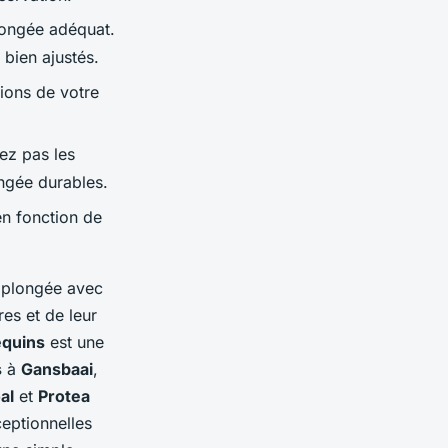
longée adéquat.
 bien ajustés.
tions de votre
ez pas les
ongée durables.
en fonction de
e plongée avec
es et de leur
equins
est une
s
à
Gansbaai
,
al
et
Protea
ceptionnelles