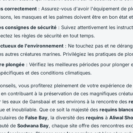
s correctement
: Assurez-vous d'avoir l'équipement de p
sons, les masques et les palmes doivent être en bon état et
es consignes de sécurité
: Suivez attentivement les instruc
ectez les règles de sécurité en tout temps.
ctueux de l'environnement
: Ne touchez pas et ne dérang
s autres créatures marines. Privilégiez les pratiques de pl
tre plongée
: Vérifiez les meilleures périodes pour plonger 
spécifiques et des conditions climatiques.
conseils, vous profiterez pleinement de votre expérience d
 en contribuant à la préservation de ces magnifiques créatur
r les eaux de Gansbaai et ses environs à la rencontre des
r
e et inoubliable. Que ce soit la majesté des
requins blanc
aculaires de
False Bay
, la diversité des
requins
à
Aliwal Sho
eauté de
Sodwana Bay
, chaque site offre des rencontres ex