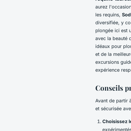
aurez l'occasio
les requins,
Sod
diversifiée, y c
plongée ici est
avec la beauté 
idéaux pour pl
et de la meilleu
excursions guidé
expérience resp
Conseils p
Avant de partir
et sécurisée av
Choisissez 
expérimentés 