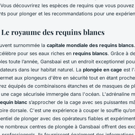
u Sud?
. Vous découvrirez les espèces de requins que vous pouvez 
ts pour plonger et les recommandations pour une expérien
 Le royaume des requins blancs
ouvent surnommée la
capitale mondiale des requins blancs
t célèbre pour ses eaux riches en
requins blancs
. Grâce à d
les toute l’année, Gansbaai est un endroit exceptionnel po
dateurs dans leur habitat naturel. La
plongée en cage
est l'
permet aux plongeurs d'être en sécurité tout en étant proch
erez équipés de combinaisons étanches et de masques de p
une cage sécurisée immergée dans l'océan. L'adrénaline 
requin blanc
s’approcher de la cage avec ses puissantes mâ
ire dorsale. C'est une expérience à couper le souffle qu’on
ssentiel de plonger avec des opérateurs fiables et expérimen
 De nombreux centres de plongée à Gansbaai offrent des ex
 professionnels. Ils fournissent également des informations