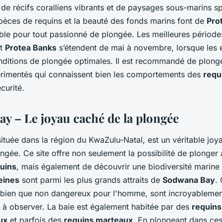
de récifs coralliens vibrants et de paysages sous-marins sp
spèces de requins et la beauté des fonds marins font de
Pro
able pour tout passionné de plongée. Les meilleures périod
t
Protea Banks
s’étendent de mai à novembre, lorsque les 
conditions de plongée optimales. Il est recommandé de plong
rimentés qui connaissent bien les comportements des
requ
curité.
y – Le joyau caché de la plongée
située dans la région du KwaZulu-Natal, est un véritable joy
gée. Ce site offre non seulement la possibilité de plonger 
uins
, mais également de découvrir une biodiversité marine 
eines
sont parmi les plus grands attraits de
Sodwana Bay
.
 bien que non dangereux pour l'homme, sont incroyablemen
 à observer. La baie est également habitée par des
requins
ux
et parfois des
requins marteaux
. En plongeant dans ce